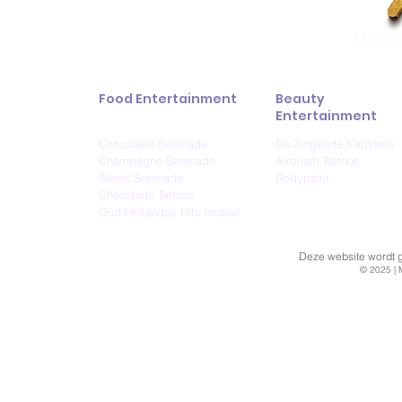
Food Entertainment
Beauty
Entertainment
Chocolade Serenade
De Zingende Kapsters
Champagne Serenade
Airbrush Tattoos
Sweet Serenade
Bodypaint
Chocolade Tattoos
Oud-Hollandse Hits mobiel
Deze website wordt ge
© 2025 | 