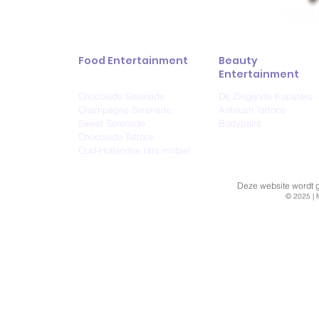
Food Entertainment
Beauty
Entertainment
Chocolade Serenade
De Zingende Kapsters
Champagne Serenade
Airbrush Tattoos
Sweet Serenade
Bodypaint
Chocolade Tattoos
Oud-Hollandse Hits mobiel
Deze website wordt ge
© 2025 | 