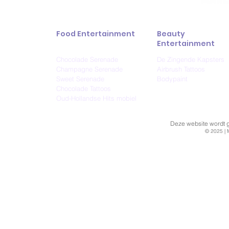
Food Entertainment
Beauty
Entertainment
Chocolade Serenade
De Zingende Kapsters
Champagne Serenade
Airbrush Tattoos
Sweet Serenade
Bodypaint
Chocolade Tattoos
Oud-Hollandse Hits mobiel
Deze website wordt ge
© 2025 | 