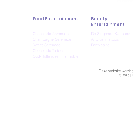
Food Entertainment
Beauty
Entertainment
Chocolade Serenade
De Zingende Kapsters
Champagne Serenade
Airbrush Tattoos
Sweet Serenade
Bodypaint
Chocolade Tattoos
Oud-Hollandse Hits mobiel
Deze website wordt ge
© 2025 | 