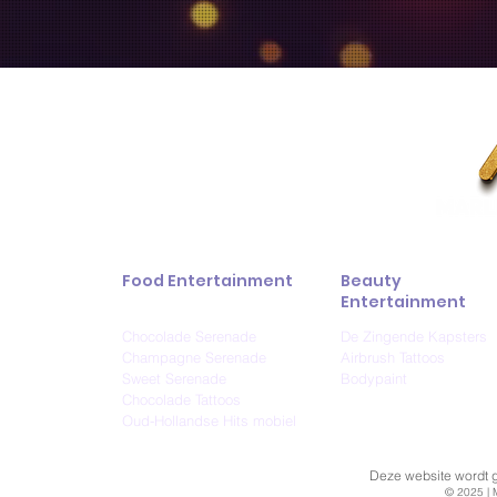
Food Entertainment
Beauty
Entertainment
Chocolade Serenade
De Zingende Kapsters
Champagne Serenade
Airbrush Tattoos
Sweet Serenade
Bodypaint
Chocolade Tattoos
Oud-Hollandse Hits mobiel
Deze website wordt ge
© 2025 | 