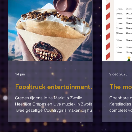
14 jun
9 dec 2025
Foodtruck entertainment
The mos
op Ibiza Markt Zwolle
the yea
Crepes tijdens Ibiza Markt in Zwolle
Openbare op
Heerlijke Crēpes en Live muziek in Zwolle!
Kerstliedje
Twee gezellige Countrygirls maken bij hun
compleet vol
Foodtruck (oldtimer J7 Peugeot) heerlijke
voornamelij
crēpes met 3 verrukkelijke smaaksensaties.
boeken. Liv
Tevens gaan de dames optreden bij hun
leuke direct-