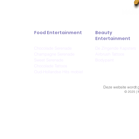
Food Entertainment
Beauty
Entertainment
Chocolade Serenade
De Zingende Kapsters
Champagne Serenade
Airbrush Tattoos
Sweet Serenade
Bodypaint
Chocolade Tattoos
Oud-Hollandse Hits mobiel
Deze website wordt ge
© 2025 | 